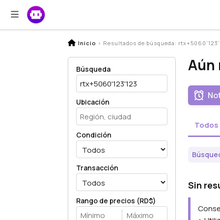
Inicio
>
Resultados de búsqueda: rtx+5060'123
Aún 
Búsqueda
Not
Ubicación
Todos
Condición
Búsqued
Transacción
Sin res
Rango de precios (RD$)
Consej