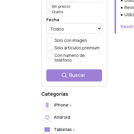
Util
Sin precio
Revi
Gratis
Util
Fecha
Resete
Solo con imagen
Solo artículos premium
Con número de
teléfono
Buscar
Categorías
iPhone
4
Android
Tabletas
2