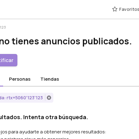
Favorito
'123
no tienes anuncios publicados.
ificar
Personas
Tiendas
a: rtx+5060'123'123
ultados. Intenta otra búsqueda.
os para ayudarte a obtener mejores resultados: