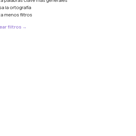
iza palabras clave más generales
sa la ortografía
iza menos filtros
ar filtros →