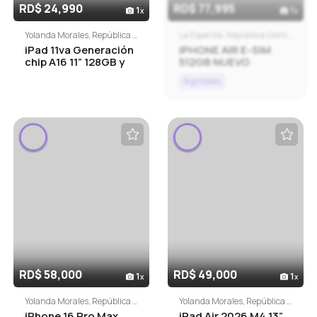
RD$ 24,990
RD$ 77,995
1
1
Yolanda Morales, República Dominicana
La Esperilla, República Dominicana
iPad 11va Generación
IPHONE AIR E-SIM
chip A16 11” 128GB y
512GB NUEVO
256GB
Agotado
RD$ 58,000
RD$ 49,000
1
1
Yolanda Morales, República Dominicana
Yolanda Morales, República Dominicana
iPhone 16 Pro Max
iPad Air 2026 M4 13”